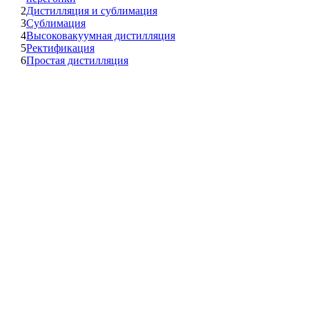
2
Дистилляция и сублимация
3
Сублимация
4
Высоковакуумная дистилляция
5
Ректификация
6
Простая дистилляция