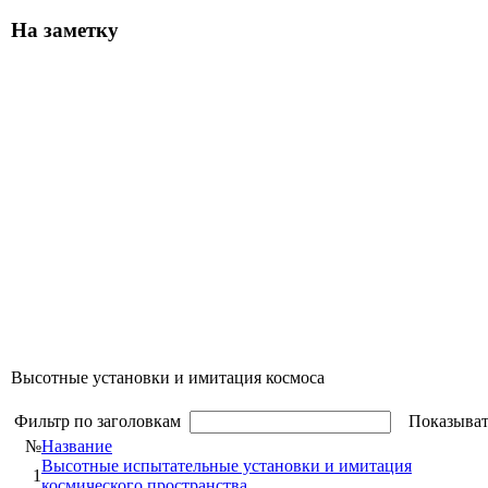
На заметку
Высотные установки и имитация космоса
Фильтр по заголовкам
Показыват
№
Название
Высотные испытательные установки и имитация
1
космического пространства