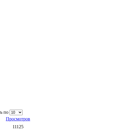
ь по
Просмотров
11125