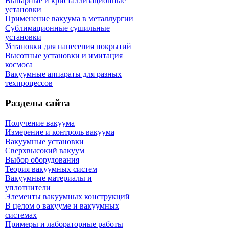
Выпарные и кристаллизационные
установки
Применение вакуума в металлургии
Сублимационные сушильные
установки
Установки для нанесения покрытий
Высотные установки и имитация
космоса
Вакуумные аппараты для разных
техпроцессов
Разделы сайта
Получение вакуума
Измерение и контроль вакуума
Вакуумные установки
Сверхвысокий вакуум
Выбор оборудования
Теория вакуумных систем
Вакуумные материалы и
уплотнители
Элементы вакуумных конструкций
В целом о вакууме и вакуумных
системах
Примеры и лабораторные работы