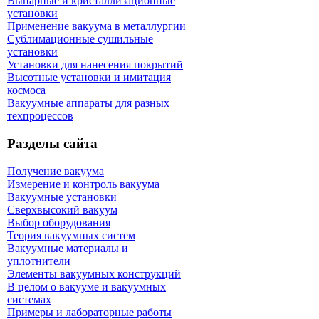
Выпарные и кристаллизационные
установки
Применение вакуума в металлургии
Сублимационные сушильные
установки
Установки для нанесения покрытий
Высотные установки и имитация
космоса
Вакуумные аппараты для разных
техпроцессов
Разделы сайта
Получение вакуума
Измерение и контроль вакуума
Вакуумные установки
Сверхвысокий вакуум
Выбор оборудования
Теория вакуумных систем
Вакуумные материалы и
уплотнители
Элементы вакуумных конструкций
В целом о вакууме и вакуумных
системах
Примеры и лабораторные работы