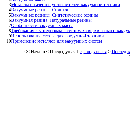
3
Металлы в качестве уплотнителей вакуумной техники
4
Вакуумные резины. Силикон
5
Вакуумные резины. Синтетические резины
6
Вакуумная резина. Натуральные резины
7
Особенности вакуумных масел
8
Требования к материалам в системах сверхвысокого вакуу
9
Использование стекла для вакуумной техники
10
Применение металлов для вакуумных систем
<<
Начало
<
Предыдущая
1
2
Следующая
>
Последн