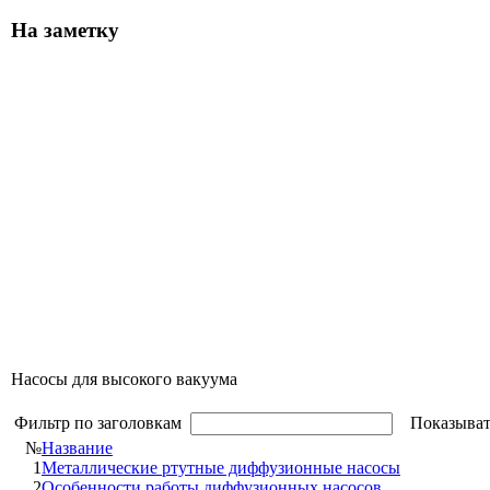
На заметку
Насосы для высокого вакуума
Фильтр по заголовкам
Показыват
№
Название
1
Металлические ртутные диффузионные насосы
2
Особенности работы диффузионных насосов