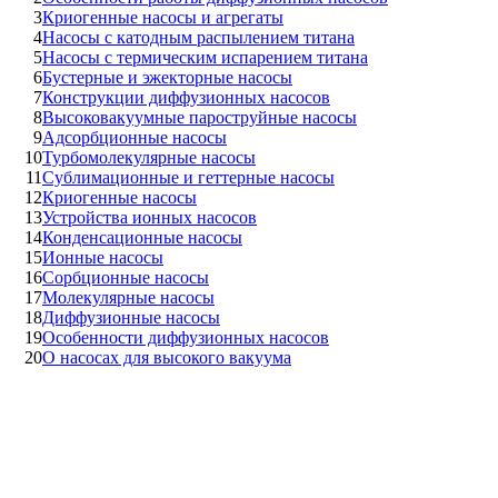
3
Криогенные насосы и агрегаты
4
Насосы с катодным распылением титана
5
Насосы с термическим испарением титана
6
Бустерные и эжекторные насосы
7
Конструкции диффузионных насосов
8
Высоковакуумные пароструйные насосы
9
Адсорбционные насосы
10
Турбомолекулярные насосы
11
Сублимационные и геттерные насосы
12
Криогенные насосы
13
Устройства ионных насосов
14
Конденсационные насосы
15
Ионные насосы
16
Cорбционные насосы
17
Молекулярные насосы
18
Диффузионные насосы
19
Особенности диффузионных насосов
20
О насосах для высокого вакуума