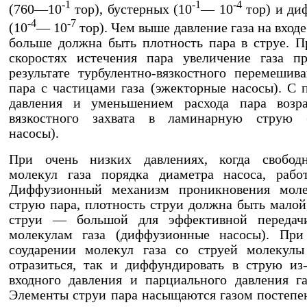
-1
-1
-4
(760—10
тор), бустерных (10
— 10
тор) и ди
-4
-7
(10
— 10
тор). Чем выше давление газа на входе
больше должна быть плотность пара в струе. 
скоростях истечения пара увеличение газа п
результате турбулентно-вязкостного перемешив
пара с частицами газа (эжекторные насосы). С
давления и уменьшением расхода пара возра
вязкостного захвата в ламинарную струю (
насосы).
При очень низких давлениях, когда свобод
молекул газа порядка диаметра насоса, рабо
Диффузионный механизм проникновения моле
струю пара, плотность струи должна быть малой,
струи — большой для эффективной передач
молекулам газа (диффузионные насосы). При
соударении молекул газа со струей молекулы
отразиться, так и диффундировать в струю из
входного давления и парциального давления га
Элементы струи пара насыщаются газом постепе