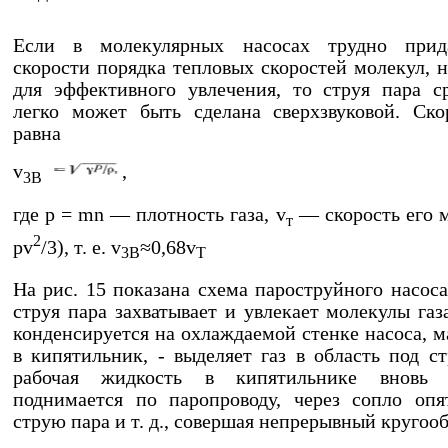
Если в молекулярных насосах трудно прид
скорости порядка тепловых скоростей молекул, 
для эффективного увлечения, то струя пара с
легко может быть сделана сверхзвуковой. Ско
равна
v
,
3B
где р = mn — плотность газа, v
— скорость его м
т
2
pv
/3), т. е. v
≈0,68v
3B
T
На рис. 15 показана схема пароструйного насоса
струя пара захватывает и увлекает молекулы газ
конденсируется на охлаждаемой стенке насоса, м
в кипятильник, - выделяет газ в область под ст
рабочая жидкость в кипятильнике вновь и
поднимается по паропроводу, через сопло опя
струю пара и т. д., совершая непрерывный кругооб