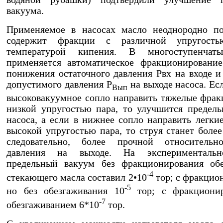
вакуума.
Применяемое в насосах масло неоднородно по
содержит фракции с различной упругост
температурой кипения. В многоступенчат
применяется автоматическое фракционировани
понижения остаточного давления Рвх на входе 
допустимого давления Р
на выходе насоса. Ес
Вып
высоковакуумное сопло направить тяжелые фрак
низкой упругостью пара, то улучшится предел
насоса, а если в нижнее сопло направить легки
высокой упругостью пара, то струя станет более
следовательно, более прочной относительн
давления на выходе. На экспериментальн
предельный вакуум без фракционирования обе
-4
стекающего масла составил 2•10
тор; с фракцио
-5
но без обезгаживания 10
тор; с фракциони
-7
обезгаживанием 6*10
тор.