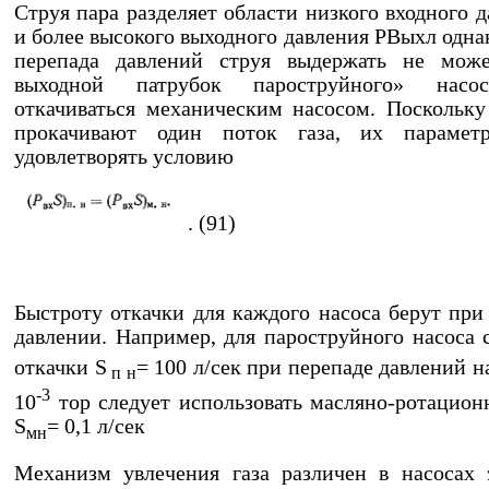
Струя пара разделяет области низкого входного 
и более высокого выходного давления РВыхл одна
перепада давлений струя выдержать не може
выходной патрубок пароструйного» насо
откачиваться механическим насосом. Поскольку
прокачивают один поток газа, их параме
удовлетворять условию
. (91)
Быстроту откачки для каждого насоса берут при
давлении. Например, для пароструйного насоса 
откачки S
= 100 л/сек при перепаде давлений н
п н
-3
10
тор следует использовать масляно-ротацион
S
= 0,1 л/сек
мн
Механизм увлечения газа различен в насосах