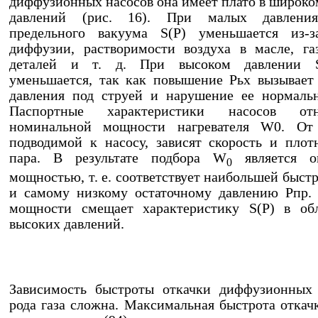
диффузионных насосов она имеет плато в широко
давлений (рис. 16). При малых давления
предельного вакуума S(P) уменьшается из-з
диффузии, растворимости воздуха в масле, га
деталей и т. д. При высоком давлении S
уменьшается, так как повышение Рьх вызывает
давления под струей и нарушение ее нормаль
Паспортные характеристики насосов от
номинальной мощности нагревателя W0. От
подводимой к насосу, зависят скорость и плот
пара. В результате подбора W
является о
0
мощностью, т. е. соответствует наибольшей быст
и самому низкому остаточному давлению Рпр.
мощности смещает характеристику S(P) в обл
высоких давлений.
Зависимость быстроты откачки диффузионных 
рода газа сложна. Максимальная быстрота откачк