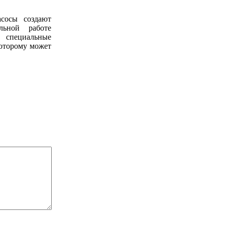
сосы создают
льной работе
специальные
которому может