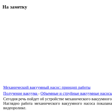
На заметку
Механический вакуумный насос: принцип работы
Получение вакуума
-
Объемные и струйные вакуумные насос
Сегодня речь пойдет об устройстве механического вакуумного
Наглядно работа механического вакуумного насоса показан
видеоролике.