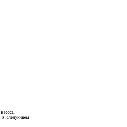
ы
 насоса.
а в следующем