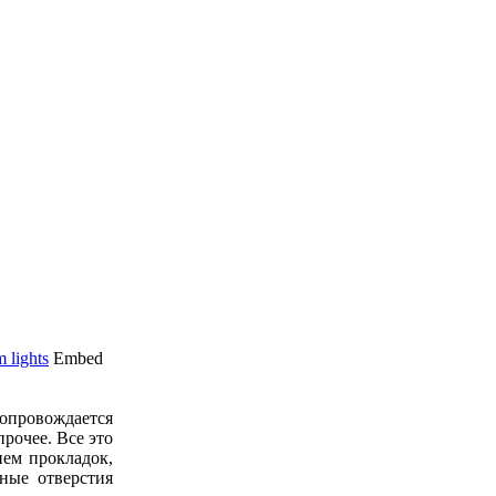
 lights
Embed
сопровождается
прочее. Все это
ием прокладок,
ные отверстия