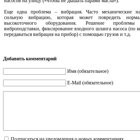
насосов на улицу («чтобы не дышать парами масла»).
Еще одна проблема – вибрация. Часто механические на
сильную вибрацию, которая может повредить норма
высокоточного оборудования. Решение проблемы 
виброподставки, фиксирование входного шланга насоса (по 
передаваться вибрация на прибор) с помощью грузов и т.д.
Добавить комментарий
Имя (обязательное)
E-Mail (обязательное)
Подписаться на уведомления о новых комментариях