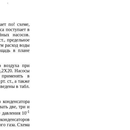
ет по! схеме,
оса поступает в
йных насосов.
т., предельное
атм расход воды
ощадь в плане
о воздуха при
-0,2Х20. Насосы
 применять в
т. ст., а также
ведены в табл.
 конденсатора
вать две, три и
-1
 давления 10
конденсаторов
го газа. Схема