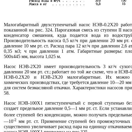
Малогабаритный двухступенчатый насос НЭВ-0.2Х20 работа
показанной на рис. 324. Парогазовая смесь из ступени II нас
конденсатор смешения, куда подается вода из водостру
Производительность насоса 0,5 кг/ч при давлении 20 мм рт. с
давление 10 мм рт. ст. Расход пара 12 кг/ч при давлении 2,6 
0,35 м3; ч при давлении 1 атм. Габаритные размеры: пл
500x445 мм, высота 1,025 м.
Насос НЭВ-2Х20 имеет производительность 3 кг/ч сухог
давлении 20 мм рт. ст.; работает по той же схеме, что и НЭВ
НЭВ-0.2Х20 и НЭВ-2Х20 малогабаритные. Их можно
химических производствах, где требуется давление 10—20 мм р
для систем безмасляной откачки. Характеристики насосов при
58.
Насос НЭВ-100Х1 пятиступенчатый с первой ступенью без
создает предельное давление 0,5—1 мм рт. ст. Если устанавли
более ступеней без конденсации, можно получать предельные
-2
—10
мм рт. ст. Применение ступеней без промежуточных 
существенно увеличивает расход пара на единицу откачиваемо
насоса НЭВ-100Х1 приведена на рис.325.