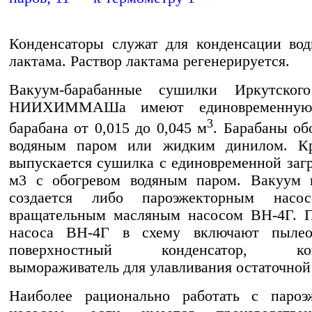
Конденсаторы служат для конденсации во
лактама. Раствор лактама регенерируется.
Вакуум-барабанные сушилки Иркутског
НИИХИММАШа имеют единовременную 
3
барабана от 0,015 до 0,045 м
. Барабаны об
водяным паром или жидким динилом. Кр
выпускается сушилка с единовременной загр
м3 с обогревом водяным паром. Вакуум 
создается либо пароэжекторным насо
вращательным масляным насосом ВН-4Г. П
насоса ВН-4Г в схему включают пылеот
поверхностный конденсатор, конд
вымораживатель для улавливания остаточной 
Наиболее рационально работать с пароэ