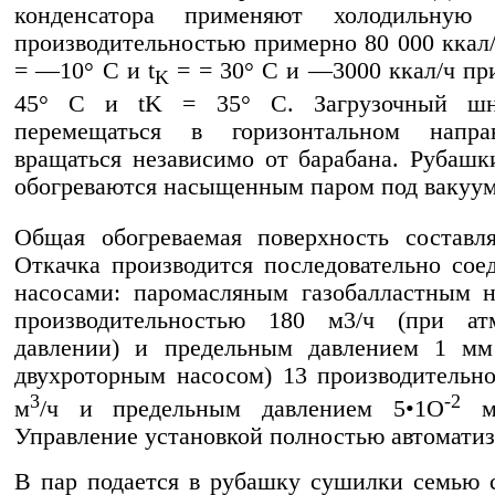
конденсатора применяют холодильную 
производительностью примерно 80 000 ккал/
= —10° С и t
= = 30° С и —3000 ккал/ч пр
K
45° С и tK = 35° С. Загрузочный шн
перемещаться в горизонтальном напр
вращаться независимо от барабана. Рубашк
обогреваются насыщенным паром под вакуу
Общая обогреваемая поверхность составл
Откачка производится последовательно со
насосами: паромасляным газобалластным 
производительностью 180 м3/ч (при ат
давлении) и предельным давлением 1 мм 
двухроторным насосом) 13 производительн
3
-2
м
/ч и предельным давлением 5•1O
мм
Управление установкой полностью автоматиз
В пар подается в рубашку сушилки семью 