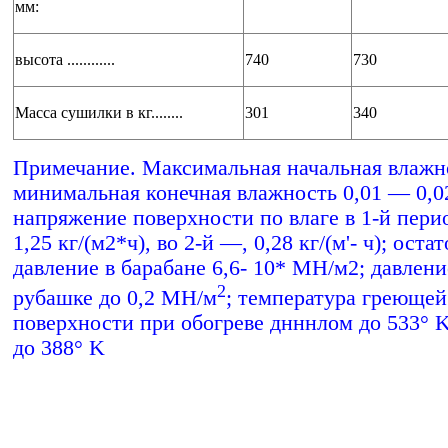
мм:
высота ............
740
730
Масса сушилки в кг........
301
340
Примечание. Максимальная начальная влажн
минимальная конечная влажность 0,01 — 0,0
напряжение поверхности по влаге в 1-й пери
1,25 кг/(м2*ч), во 2-й —, 0,28 кг/(м'- ч); оста
давление в барабане 6,6- 10* МН/м2; давлени
2
рубашке до 0,2 МН/м
; температура греющей
поверхности при обогреве днннлом до 533° 
до 388° K