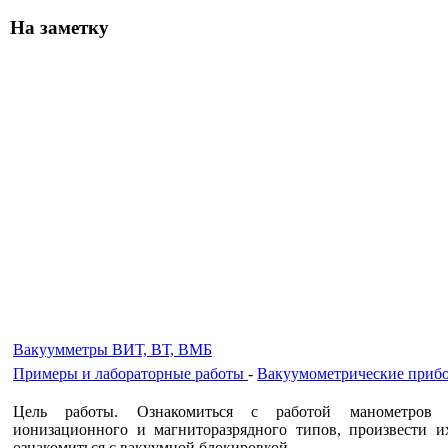
На заметку
Вакуумметры ВИТ, ВТ, ВМБ
Примеры и лабораторные работы
-
Вакуумометрические приб
Цель работы. Ознакомиться с работой манометров т
ионизационного и магниторазрядного типов, произвести их
ознакомиться с вакуумной блокировкой.