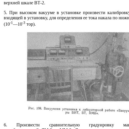
верхней шкале ВТ-2.
5. При высоком вакууме в установке произвести калибровк
входящей в установку, для определения ее тока накала по ниж
-1
-3
(10
—10
тор).
6. Произвести сравнительную градуировку мано