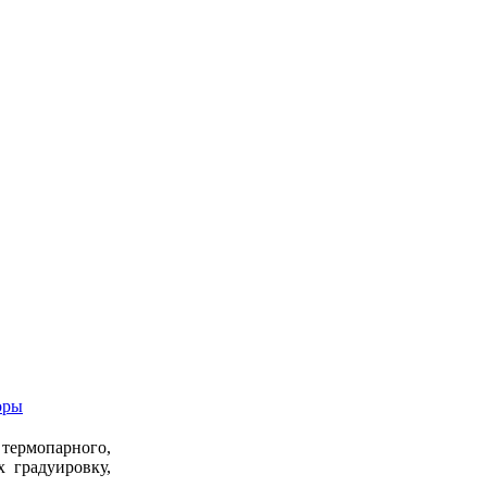
оры
ермопарного,
 градуировку,