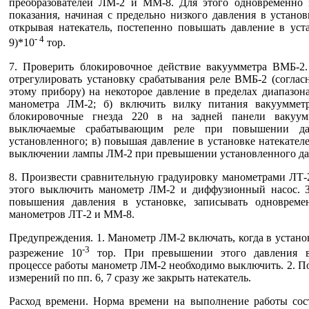
преобразователей ЛМ-2 и ММ-8. Для этого одновременно 
показания, начиная с предельно низкого давления в устано
открывая натекатель, постепенно повышать давление в уст
- 4
9)*10
тор.
7. Проверить блокировочное действие вакуумметра ВМБ-2. 
отрегулировать установку срабатывания реле ВМБ-2 (согла
этому прибору) на некоторое давление в пределах диапазон
манометра ЛМ-2; б) включить вилку питания вакууммет
блокировочные гнезда 220 в на задней панели вакуум
выключаемые срабатывающим реле при повышении да
установленного; в) повышая давление в установке натекателе
выключении лампы ЛМ-2 при превышении установленного да
8. Произвести сравнительную градуировку манометрами ЛТ-
этого выключить манометр ЛМ-2 и диффузионный насос. З
повышения давления в установке, записывать одновреме
манометров ЛТ-2 и ММ-8.
Предупреждения. 1. Манометр ЛМ-2 включать, когда в устано
-3
разрежение 10
тор. При превышении этого давления в
процессе работы манометр ЛМ-2 необходимо выключить. 2. П
измерений по пп. 6, 7 сразу же закрыть натекатель.
Расход времени. Норма времени на выполнение работы сост