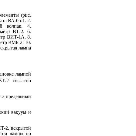
лементы (рис.
ата ВА-05-1. 2.
й колпак. 4.
метр ВТ-2. 6.
етр ВИТ-1А. 8.
етр ВМБ-2. 10.
Вскрытая лампа
тановке лампой
Т-2 согласно
Т-2 предельный
окий вакуум и
ЛТ-2, вскрытой
этой лампы по