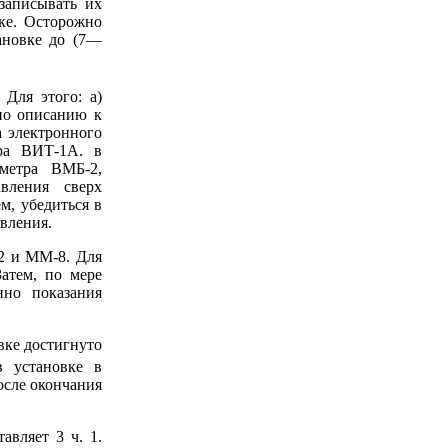
записывать их
вке. Осторожно
ановке до (7—
Для этого: а)
сно описанию к
а электронного
ра ВИТ-1А. в
метра ВМБ-2,
вления сверх
м, убедиться в
вления.
2 и ММ-8. Для
атем, по мере
нно показания
вке достигнуто
 установке в
осле окончания
авляет 3 ч. 1.