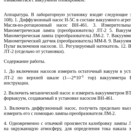
Аппаратура. В лабораторную установку входят следующие э
108). 1. Диффузионный насос Н-5С в составе вакуумного агрег
Масля-но-ротационный насос ВН-461. 3. Измерительны
Манометрическая лампа (преобразователь) ЛТ-2 5. Вакуум
Манометрическая лампа (преобразователь) ЛМ-2. 7. Вакуумм
Манометрический датчик (преобразователь) ММ-8. 9. Вакуумм
Пульт включения насосов. 11. Регулируемый натекатель. 12. 
ЛТ-2 (отдельно от установки).
Содержание работы.
1. До включения насосов измерить остаточный вакуум в ус
-1
ЛТ-2 по верхней шкале (1—2*10
тор) вакуумметра В
инструкции.
2. Включить механический насос и измерить вакуумметром В
форвакуум, создаваемый в установке насосом ВН-461.
3. Включить диффузионный насос, получить предельно выс
измерить его с помощью лампы-преобразователя ЛМ-2.
4. Одновременно с откачкой произвести калибровку лампы 
на окружающую атмосферу, для определения тока накала 