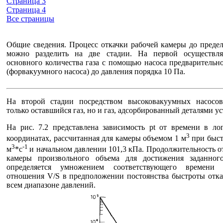
Страница 3
Страница 4
Все страницы
Общие сведения. Процесс откачки рабочей камеры до преде
можно разделить на две стадии. На первой осуществля
основного количества газа с помощью насоса предварительн
(форвакуумного насоса) до давления порядка 10 Па.
На второй стадии посредством высоковакуумных насосов
только оставшийся газ, но и газ, адсорбированный деталями у
На рис. 7.2 представлена зависимость pt от времени в ло
3
координатах, рассчитанная для камеры объемом 1 м
при быст
3
-1
м
*с
и начальном давлении 101,3 кПа. Продолжительность о
камеры произвольного объема для достижения заданног
определяется умножением соответствующего времени
отношения V/S в предположении постоянства быстроты отка
всем диапазоне давлений.